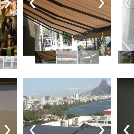
›
‹
›
‹