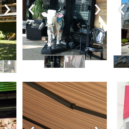
›
‹
›
‹
›
‹
›
‹