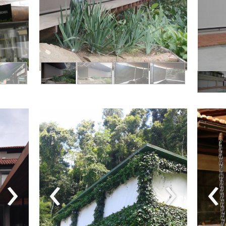
›
‹
›
‹