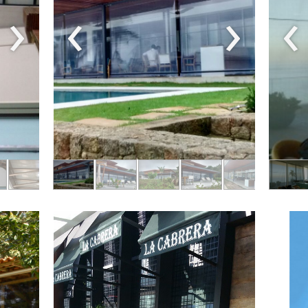
›
‹
›
‹