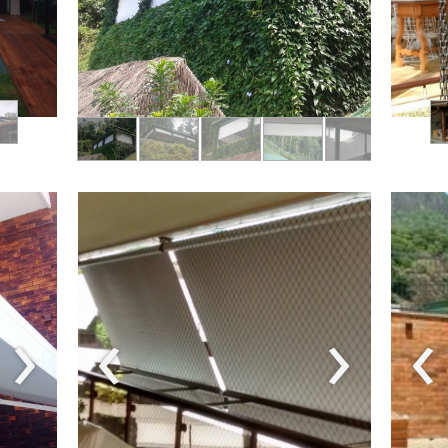
›
‹
›
‹