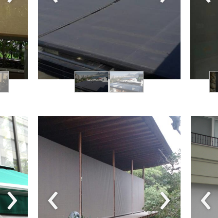
›
‹
›
‹