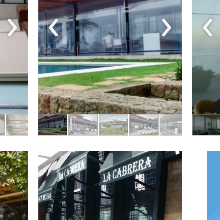
›
‹
›
‹