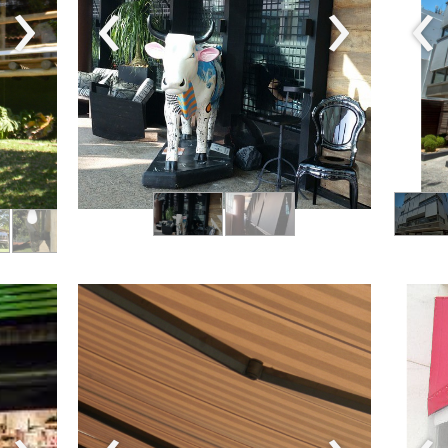
›
‹
›
‹
›
‹
›
‹