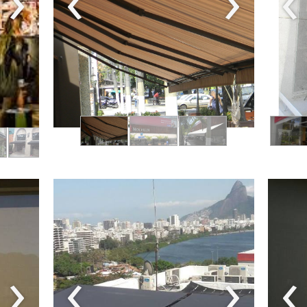
›
‹
›
‹