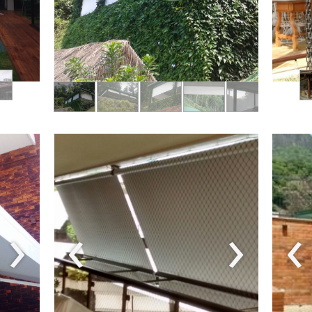
›
‹
›
‹