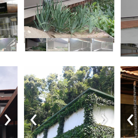
›
‹
›
‹