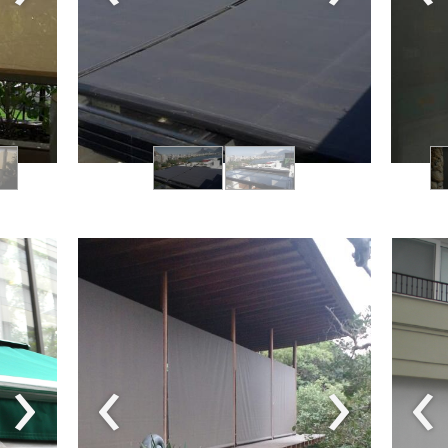
›
‹
›
‹